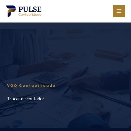
Ir
para
o
conteúdo
VGQ Contabilidade
Trocar de contador​