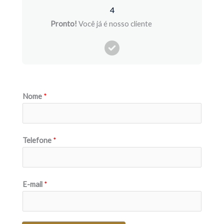
4
Pronto!
Você já é nosso cliente
aaaaa
Nome
*
Telefone
*
E-mail
*